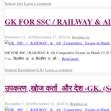
Categories
Sarkari jobs
Leave a comment
GK FOR SSC / RAILWAY & All 
November 21, 2020
November 17, 2020
by
Ronlines.in
GK FOR SSC / RAILWAY & All Competitive Exams in Hindi-13 @ दूध में कौ
? => विटामिन ‘K’ @ विटामिन ‘E’ की …
Read more
Categories
General Knowledge(G.K)
Leave a comment
उपकरण ,खोज कर्ता और देश -GK. (S
December 3, 2020
November 12, 2020
by
Ronlines.in