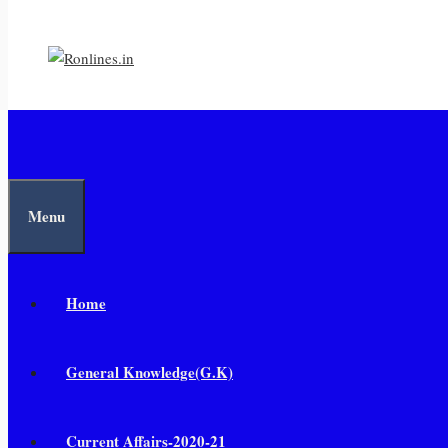
Menu
Home
General Knowledge(G.K)
Current Affairs-2020-21