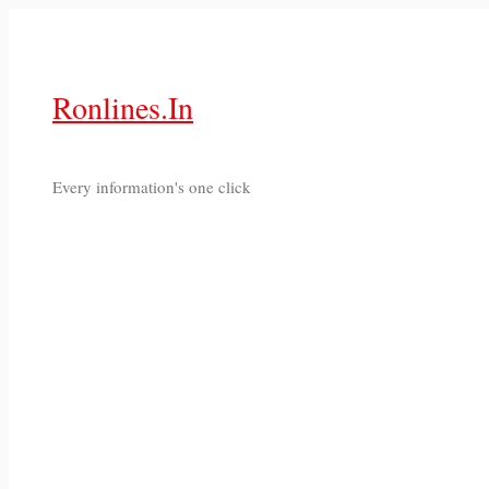
Skip
to
content
Ronlines.in
Every information's one click