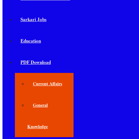
Sarkari Jobs
Education
PDF Download
Current Affairs
General
Knowledge