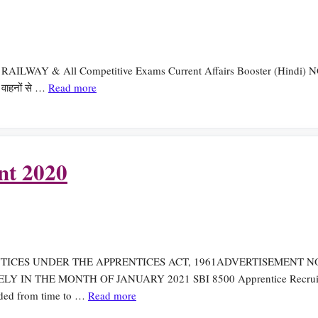
RAILWAY & All Competitive Exams Current Affairs Booster (Hindi) NOV. 202
े वाहनों से …
Read more
nt 2020
 THE APPRENTICES ACT, 1961ADVERTISEMENT NO: CRPD/APPR
N THE MONTH OF JANUARY 2021 SBI 8500 Apprentice Recruitment 2
nded from time to …
Read more