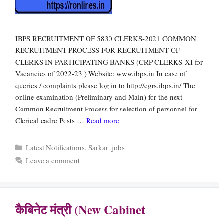
IBPS RECRUITMENT OF 5830 CLERKS-2021 COMMON
RECRUITMENT PROCESS FOR RECRUITMENT OF
CLERKS IN PARTICIPATING BANKS (CRP CLERKS-XI for
Vacancies of 2022-23 ) Website: www.ibps.in In case of
queries / complaints please log in to http://cgrs.ibps.in/ The
online examination (Preliminary and Main) for the next
Common Recruitment Process for selection of personnel for
Clerical cadre Posts …
Read more
Categories
Latest Notifications
,
Sarkari jobs
Leave a comment
कैबिनेट मंत्री (New Cabinet