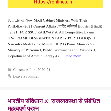
Full List of New Modi Cabinet Ministers With Their
Portfolios:-2021 Current Affairs / करेंट अफेयर्स Booster (Hindi)
. 2021 FOR SSC / RAILWAY & All Competitive Exams
S.No. NAME DESIGNATION PARTY PORTFOLIO(S) 1
Narendra Modi Prime Minister BJP 1) Prime Minister 2)
Ministry of Personnel, Public Grievances and Pensions 3)
Department of Atomic Energy 4) …
Read more
Categories
Current Affairs-2020-21
Leave a comment
भारतीय संविधान & राजव्यवस्था से संबंधित
महत्वपूर्ण प्रश्न