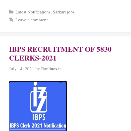
Categories
Latest Notifications
,
Sarkari jobs
Leave a comment
IBPS RECRUITMENT OF 5830
CLERKS-2021
July 14, 2021
by
Ronlines.in