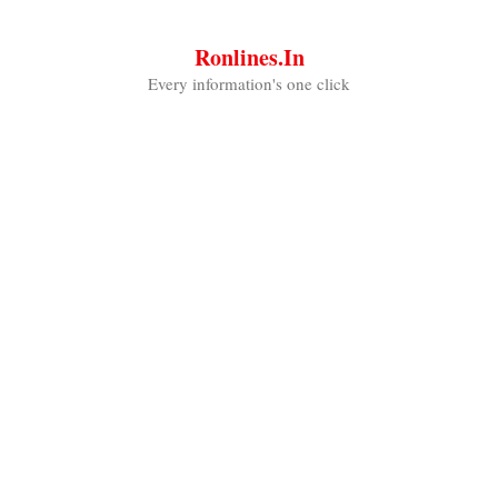
Skip
to
Ronlines.in
content
Every information's one click