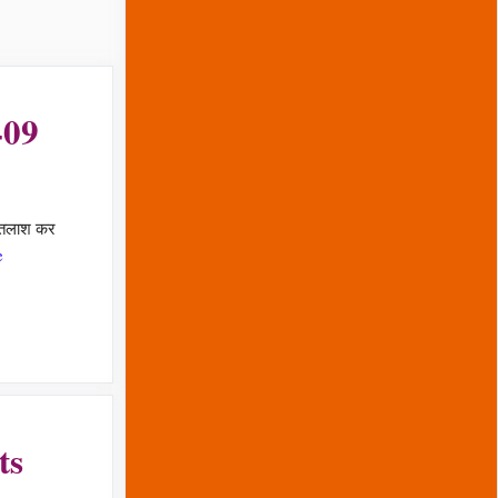
409
 तलाश कर
e
ts