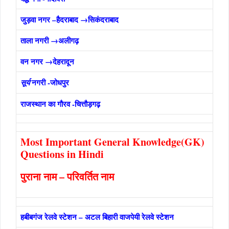
जुड़वा
नगर –हैदराबाद →सिकंदराबाद
ताला नगरी →अलीगढ़
वन नगर →देहरादून
नगरी -जोधपुर
सूर्य
राजस्थान का गौरव -चित्तौड़गढ़
Most Important General Knowledge(GK)
Questions in Hindi
पुराना नाम – परिवर्तित नाम
हबीबगंज रेलवे स्‍टेशन – अटल बिहारी वाजपेयी रेलवे स्‍टेशन