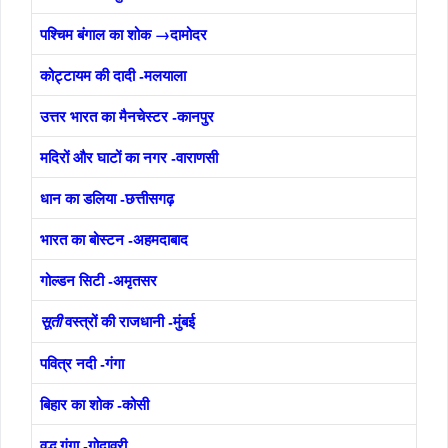
पश्चिम बंगाल का शोक →दामोदर
कोट्टायम की दादी -मलयाला
उत्तर भारत का मैनचेस्टर -कानपुर
मदिरों और घाटों का नगर -वाराणसी
धान का डलिया -छत्तीसगढ़
भारत का बोस्टन -अहमदाबाद
गोल्डन सिटी -अमृतसर
वस्त्रों की राजधानी -मुंबई
सूती
पवित्र नदी -गंगा
बिहार का शोक -कोसी
वद्ध गंगा -गोदावरी