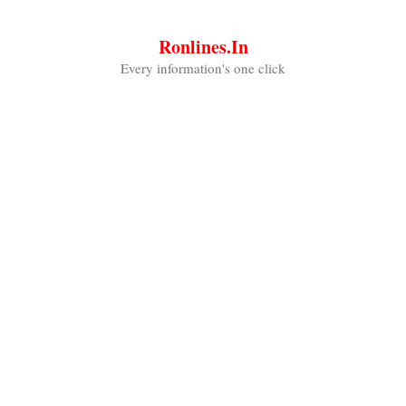
Skip
to
Ronlines.in
content
Every information's one click