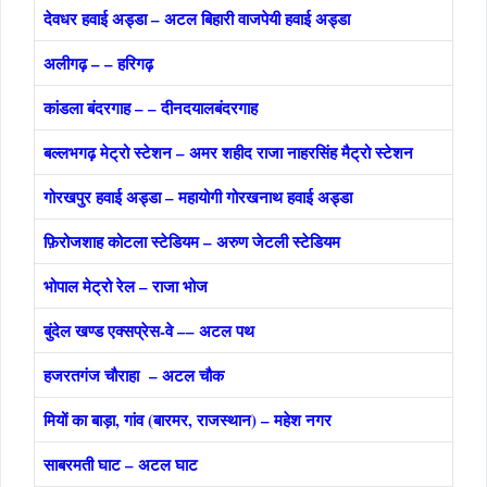
देवधर हवाई अड्डा – अटल बिहारी वाजपेयी हवाई अड्डा
अलीगढ़ – – हरिगढ़
कांडला बंदरगाह – – दीनदयालबंदरगाह
बल्‍लभगढ़ मेट्रो स्‍टेशन – अमर शहीद राजा नाहरसिंह मैट्रो स्‍टेशन
गोरखपुर हवाई अड्डा – महायोगी गोरखनाथ हवाई अड्डा
फ़िरोजशाह कोटला स्टेडियम – अरुण जेटली स्टेडियम
भोपाल मेट्रो रेल – राजा भोज
बुंदेल खण्‍ड एक्‍सप्रेस-वे –– अटल पथ
हजरतगंज चौराहा – अटल चौक
मियों का बाड़ा, गांव (बारमर, राजस्‍थान) – महेश नगर
साबरमती घाट – अटल घाट