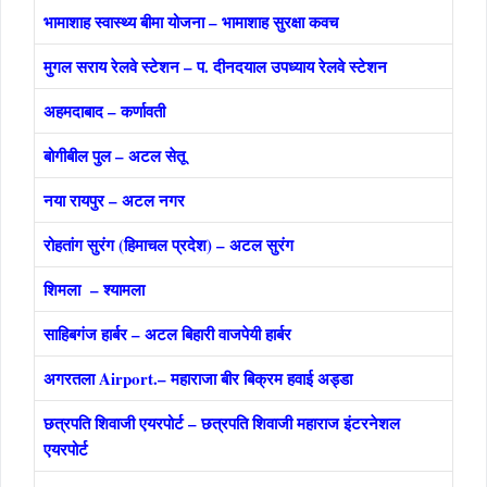
भामाशाह स्‍वास्‍थ्‍य बीमा योजना – भामाशाह सुरक्षा कवच
मुगल सराय रेलवे स्‍टेशन – प. दीनदयाल उपध्‍याय रेलवे स्‍टेशन
अहमदाबाद – कर्णावती
बोगीबील पुल – अटल सेतू
नया रायपुर – अटल नगर
रोहतांग सुरंग (हिमाचल प्रदेश) – अटल सुरंग
शिमला – श्‍यामला
साहिबगंज हार्बर – अटल बिहारी वाजपेयी हार्बर
अगरतला Airport.– महाराजा बीर बिक्रम हवाई अड्डा
छत्रपति शिवाजी एयरपोर्ट – छत्रपति शिवाजी महाराज इंटरनेशल
एयरपोर्ट