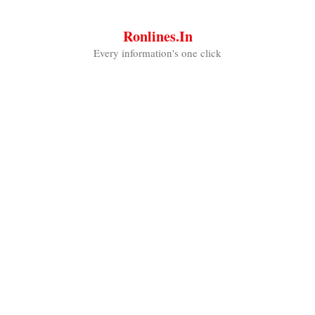
Skip
to
Ronlines.in
content
Every information's one click