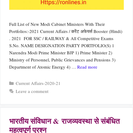
Full List of New Modi Cabinet Ministers With Their
Portfolios:-2021 Current Affairs / करेंट अफेयर्स Booster (Hindi)
. 2021 FOR SSC / RAILWAY & All Competitive Exams
S.No. NAME DESIGNATION PARTY PORTFOLIO(S) 1
Narendra Modi Prime Minister BJP 1) Prime Minister 2)
Ministry of Personnel, Public Grievances and Pensions 3)
Department of Atomic Energy 4) …
Read more
Categories
Current Affairs-2020-21
Leave a comment
भारतीय संविधान & राजव्यवस्था से संबंधित
महत्वपूर्ण प्रश्न