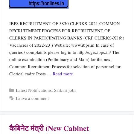
IBPS RECRUITMENT OF 5830 CLERKS-2021 COMMON
RECRUITMENT PROCESS FOR RECRUITMENT OF
CLERKS IN PARTICIPATING BANKS (CRP CLERKS-XI for
Vacancies of 2022-23 ) Website: www.ibps.in In case of
queries / complaints please log in to http://cgrs.ibps.in/ The
online examination (Preliminary and Main) for the next
Common Recruitment Process for selection of personnel for
Clerical cadre Posts …
Read more
Categories
Latest Notifications
,
Sarkari jobs
Leave a comment
कैबिनेट मंत्री (New Cabinet