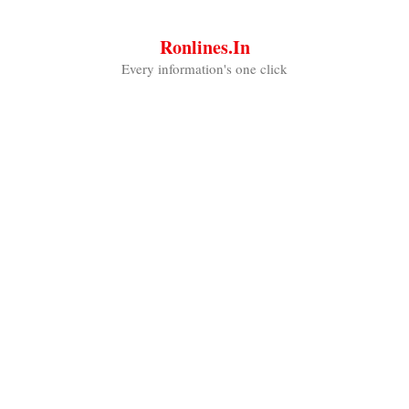
Skip
to
Ronlines.in
content
Every information's one click