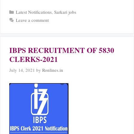
Categories
Latest Notifications
,
Sarkari jobs
Leave a comment
IBPS RECRUITMENT OF 5830
CLERKS-2021
July 14, 2021
by
Ronlines.in