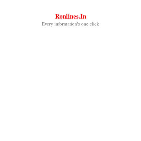
Skip
to
Ronlines.in
content
Every information's one click