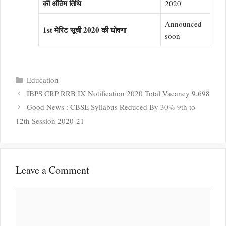
की अंतिम तिथि
2020
Announced
1st मेरिट सूची 2020 की घोषणा
soon
Categories
Education
IBPS CRP RRB IX Notification 2020 Total Vacancy 9,698
Good News : CBSE Syllabus Reduced By 30% 9th to
12th Session 2020-21
Leave a Comment
Comment