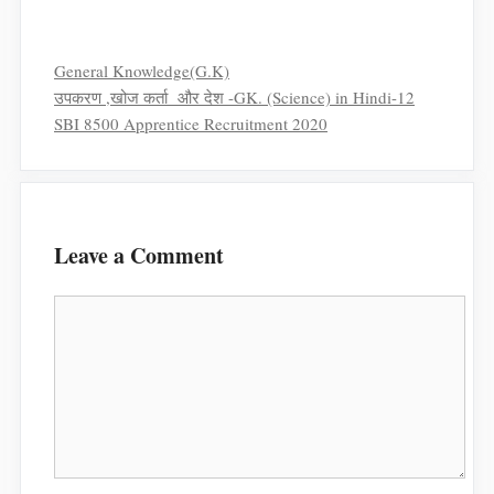
Categories
General Knowledge(G.K)
उपकरण ,खोज कर्ता और देश -GK. (Science) in Hindi-12
SBI 8500 Apprentice Recruitment 2020
Leave a Comment
Comment