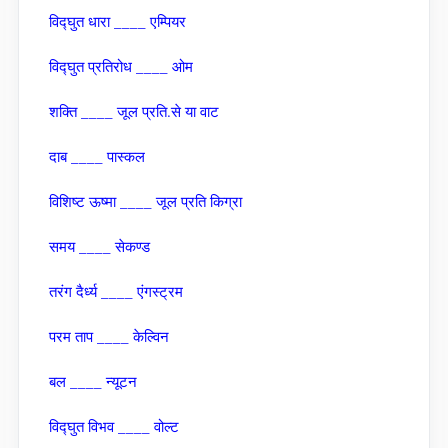
विद्घुत धारा ____ एम्पियर
विद्घुत प्रतिरोध ____ ओम
शक्‍ति ____ जूल प्रति.से या वाट
दाब ____ पास्‍कल
विशिष्‍ट ऊष्‍मा ____ जूल प्रति किग्रा
समय ____ सेकण्‍ड
तरंग दैर्ध्य ____ एंगस्‍ट्रम
परम ताप ____ केल्विन
बल ____ न्‍यूटन
विद्घुत विभव ____ वोल्‍ट