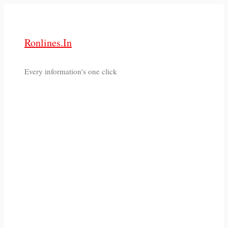
Skip
to
content
Ronlines.in
Every information's one click