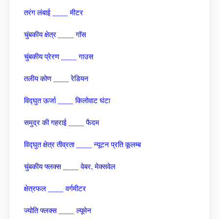
तरंग लंबाई ____ मीटर
चुंबकीय क्षेत्र ____ गॉस
चुंबकीय प्रेरण ____ गाउस
तलीय कोण ____ रेडियन
विद्घुत ऊर्जा ____ किलोवाट घंटा
समुद्र की गहराई ____ फैदम
विद्घुत क्षेत्र तीव्रता ____ न्‍यूटन प्रति कूलम्‍ब
चुंबकीय फ्लक्‍स ____ वेबर, मेक्‍सवेल
क्षेत्रफल ____ वर्गमीटर
ज्‍योति फ्लक्‍स ____ ल्‍यूमेन