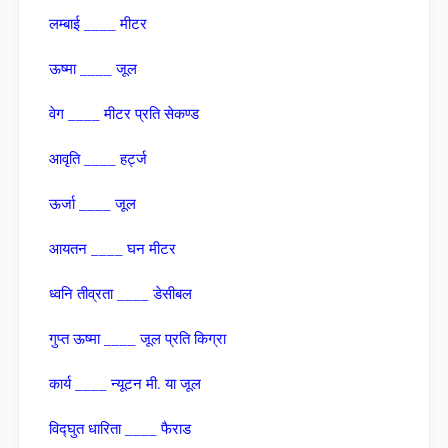
लम्‍बाई ____ मीटर
ऊष्‍मा ____ जूल
वेग ____ मीटर प्रति सेकण्‍ड
आवृति ____ हर्ट्ज
ऊर्जा ____ जूल
आयतन ____ घन मीटर
ध्‍वनि तीव्रता ____ डेसीबल
गुप्‍त ऊष्‍मा ____ जूल प्रति किग्रा
कार्य ____ न्‍यूटन मी. या जूल
विद्घुत धारिता ____ फैराड