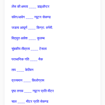
लेंस की क्षमता ____ डाइऑप्‍टर
संवेग/आवेग ____ न्‍यूटन सेकण्‍ड
जडत्‍व आघूर्ण ____ किग्रा. वर्गमी.
विद्घुत आवेश ____ कुलम्‍ब
चुंबकीय तीव्रता ____ टेसला
पराध्‍वनिक गति ____ मैक
ताप ____ केल्विन
द्रव्‍यमान ____ किलोग्राम
पृष्‍ठ तनाव ____ न्‍यूटन प्रति मीटर
चाल ____ मीटर प्रति सेकण्‍ड