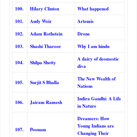
100.
Hilary Clinton
What happened
101.
Andy Weir
Artemis
102.
Adam Rothstein
Drone
103.
Shashi Tharoor
Why I am hindu
A dairy of deomestic
104.
Shilpa Shetty
diva
The New Wealth of
105.
Surjit S Bhalla
Nations
Indira Gandhi: A Life
106.
Jairam Ramesh
in Nature
Dreamers: How
Young Indians are
107.
Poonam
Changing Their