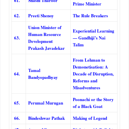
61.
Shashi Tharoor
Prime Minister
62.
Preeti Shenoy
The Rule Breakers
Union Minister of
Experiential Learning
Human Resource
63.
— Gandhiji’s Nai
Development
Talim
Prakash Javadekar
From Lehman to
Demonetisation: A
Tamal
64.
Decade of Disruption,
Bandyopadhyay
Reforms and
Misadventures
Poonachi or the Story
65.
Perumal Murugan
of a Black Goat
66.
Bindeshwar Pathak
Making of Legend