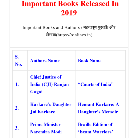
Important Books Released In
2019
Important Books and Authors / महत्वपूर्ण पुस्तकें और
लेखक(https://ronlines.in)
S.
Authors Name
Book Name
No.
Chief Justice of
1.
India (CJI) Ranjan
“Courts of India”
Gogoi
Karkare’s Daughter
Hemant Karkare: A
2.
Jui Karkare
Daughter’s Memoir
Prime Minister
Braille Edition of
3.
Narendra Modi
‘Exam Warriors’