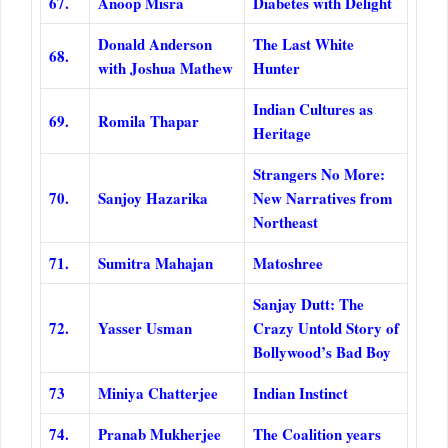
67.
Anoop Misra
Diabetes with Delight
Donald Anderson
The Last White
68.
with Joshua Mathew
Hunter
Indian Cultures as
69.
Romila Thapar
Heritage
Strangers No More:
70.
Sanjoy Hazarika
New Narratives from
Northeast
71.
Sumitra Mahajan
Matoshree
Sanjay Dutt: The
72.
Yasser Usman
Crazy Untold Story of
Bollywood’s Bad Boy
73
Miniya Chatterjee
Indian Instinct
74.
Pranab Mukherjee
The Coalition years