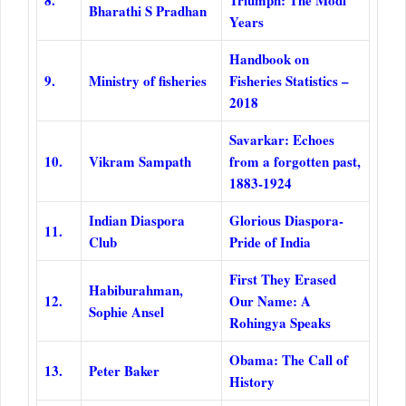
Bharathi S Pradhan
Years
Handbook on
9.
Ministry of fisheries
Fisheries Statistics –
2018
Savarkar: Echoes
10.
Vikram Sampath
from a forgotten past,
1883-1924
Indian Diaspora
Glorious Diaspora-
11.
Club
Pride of India
First They Erased
Habiburahman,
12.
Our Name: A
Sophie Ansel
Rohingya Speaks
Obama: The Call of
13.
Peter Baker
History