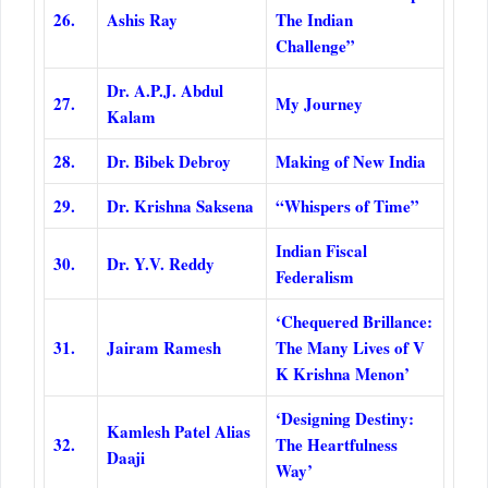
26.
Ashis Ray
The Indian
Challenge”
Dr. A.P.J. Abdul
27.
My Journey
Kalam
28.
Dr. Bibek Debroy
Making of New India
29.
Dr. Krishna Saksena
“Whispers of Time”
Indian Fiscal
30.
Dr. Y.V. Reddy
Federalism
‘Chequered Brillance:
31.
Jairam Ramesh
The Many Lives of V
K Krishna Menon’
‘Designing Destiny:
Kamlesh Patel Alias
32.
The Heartfulness
Daaji
Way’