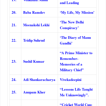
and Leading
20.
Baba Ramdev
‘My Life, My Mission’
‘The New Delhi
21.
Meenakshi Lekhi
Conspiracy’
‘The Diary of Manu
22.
Tridip Suhrud
Gandhi’
“A Prime Minister to
Remember-
23.
Sushil Kumar
Memories of a
Military Chief”
24.
Adi Shankaracharya
Vivekadeepini
“Lessons Life Taught
25.
Anupam Kher
Me Unknowingly”.
“Cricket World Cup: