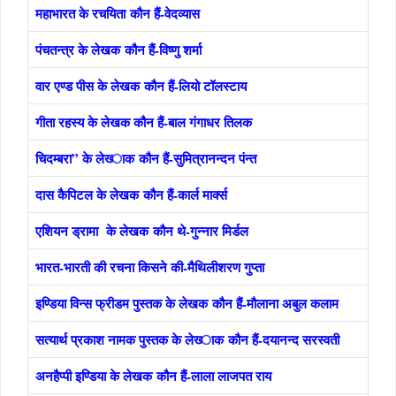
महाभारत के रचयिता कौन हैं-वेदव्‍यास
पंचतन्‍त्र के लेखक कौन हैं-विष्‍णु शर्मा
वार एण्‍ड पीस के लेखक कौन हैं-लियो टॉलस्‍टाय
गीता रहस्‍य के लेखक कौन हैं-बाल गंगाधर तिलक
चिदम्‍बरा” के लेख्‍ाक कौन हैं-सुमित्रानन्‍दन पंन्‍त
दास कैपिटल के लेखक कौन हैं-कार्ल मार्क्‍स
एशियन ड्रामा के लेखक कौन थे-गुन्‍नार मिर्डल
भारत-भारती की रचना किसने की-मैथिलीशरण गुप्‍ता
इण्डिया विन्‍स फ्रीडम पुस्‍तक के लेखक कौन हैं-मौलाना अबुल कलाम
सत्‍यार्थ प्रकाश नामक पुस्‍तक के लेख्‍ाक कौन हैं-दयानन्‍द सरस्‍वती
अनहैप्‍पी इण्डिया के लेखक कौन हैं-लाला लाजपत राय