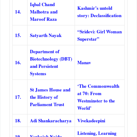
Iqbal Chand
Kashmir’s untold
14.
Malhotra and
story: Declassification
Maroof Raza
“Sridevi: Girl Woman
15.
Satyarth Nayak
Superstar”
Department of
Biotechnology (DBT)
16.
Manav
and Persistent
Systems
‘The Commonwealth
St James House and
at 70: From
17.
the History of
Westminster to the
Parliament Trust
World’
18.
Adi Shankaracharya
Vivekadeepini
Listening, Learning
19.
Venkaiah Naidu