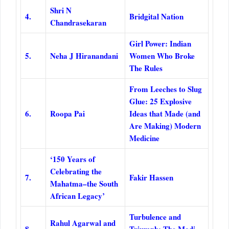
Shri N
4.
Bridgital Nation
Chandrasekaran
Girl Power: Indian
5.
Neha J Hiranandani
Women Who Broke
The Rules
From Leeches to Slug
Glue: 25 Explosive
6.
Roopa Pai
Ideas that Made (and
Are Making) Modern
Medicine
‘150 Years of
Celebrating the
7.
Fakir Hassen
Mahatma–the South
African Legacy’
Turbulence and
Rahul Agarwal and
8.
Triumph: The Modi