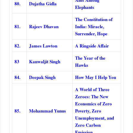
80.
Dujatha Gidla
Elephants
The Constitution of
81.
Rajeev Dhavan
India: Miracle,
Surrender, Hope
82.
James Lawton
A Ringside Affair
The Year of the
83
Kanwaljit Singh
Hawks
84.
Deepak Singh
How May I Help You
A World of Three
Zeroes: The New
Economics of Zero
85.
Mohammad Yunus
Poverty, Zero
Unemployment, and
Zero Carbon
Emission