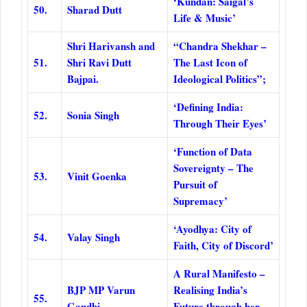
‘Kundan: Saigal’s
50.
Sharad Dutt
Life & Music’
Shri Harivansh and
“Chandra Shekhar –
51.
Shri Ravi Dutt
The Last Icon of
Bajpai.
Ideological Politics”;
‘Defining India:
52.
Sonia Singh
Through Their Eyes’
‘Function of Data
Sovereignty – The
53.
Vinit Goenka
Pursuit of
Supremacy’
‘Ayodhya: City of
54.
Valay Singh
Faith, City of Discord’
A Rural Manifesto –
BJP MP Varun
Realising India’s
55.
Gandhi
Future through her