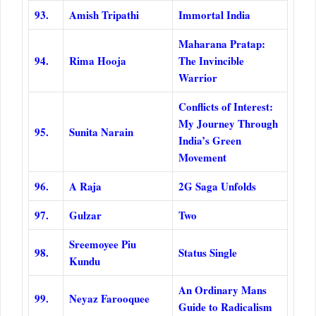
93.
Amish Tripathi
Immortal India
Maharana Pratap:
94.
Rima Hooja
The Invincible
Warrior
Conflicts of Interest:
My Journey Through
95.
Sunita Narain
India’s Green
Movement
96.
A Raja
2G Saga Unfolds
97.
Gulzar
Two
Sreemoyee Piu
98.
Status Single
Kundu
An Ordinary Mans
99.
Neyaz Farooquee
Guide to Radicalism