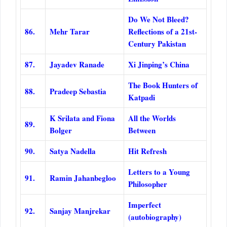
Do We Not Bleed?
86.
Mehr Tarar
Reflections of a 21st-
Century Pakistan
87.
Jayadev Ranade
Xi Jinping’s China
The Book Hunters of
88.
Pradeep Sebastia
Katpadi
K Srilata and Fiona
All the Worlds
89.
Bolger
Between
90.
Satya Nadella
Hit Refresh
Letters to a Young
91.
Ramin Jahanbegloo
Philosopher
Imperfect
92.
Sanjay Manjrekar
(autobiography)