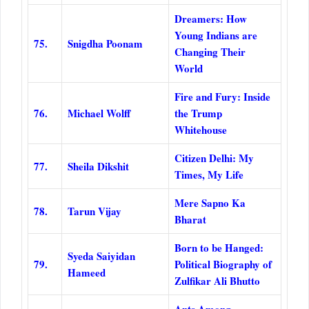
Dreamers: How
Young Indians are
75.
Snigdha Poonam
Changing Their
World
Fire and Fury: Inside
76.
Michael Wolff
the Trump
Whitehouse
Citizen Delhi: My
77.
Sheila Dikshit
Times, My Life
Mere Sapno Ka
78.
Tarun Vijay
Bharat
Born to be Hanged:
Syeda Saiyidan
79.
Political Biography of
Hameed
Zulfikar Ali Bhutto
Ants Among