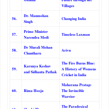
Villages
Dr. Manmohan
56.
Changing India
Singh
Prime Minister
57.
Timeless Laxman
Narendra Modi
Dr Murali Mohan
58.
Arivu
Chuntharu
The Fire Burns Blue:
Karunya Keshav
59.
A History of Womens
and Sidhanta Pathak
Cricket in India
Maharana Pratap:
60.
Rima Hooja
The Invincible
Warrior
The Paradoxical