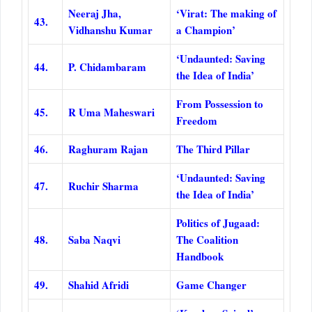
Neeraj Jha,
‘Virat: The making of
43.
Vidhanshu Kumar
a Champion’
‘Undaunted: Saving
44.
P. Chidambaram
the Idea of India’
From Possession to
45.
R Uma Maheswari
Freedom
46.
Raghuram Rajan
The Third Pillar
‘Undaunted: Saving
47.
Ruchir Sharma
the Idea of India’
Politics of Jugaad:
48.
Saba Naqvi
The Coalition
Handbook
49.
Shahid Afridi
Game Changer