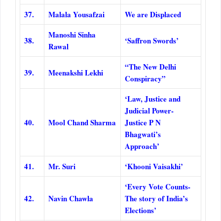
37.
Malala Yousafzai
We are Displaced
Manoshi Sinha
38.
‘Saffron Swords’
Rawal
“The New Delhi
39.
Meenakshi Lekhi
Conspiracy”
‘Law, Justice and
Judicial Power-
40.
Mool Chand Sharma
Justice P N
Bhagwati’s
Approach’
41.
Mr. Suri
‘Khooni Vaisakhi’
‘Every Vote Counts-
42.
Navin Chawla
The story of India’s
Elections’