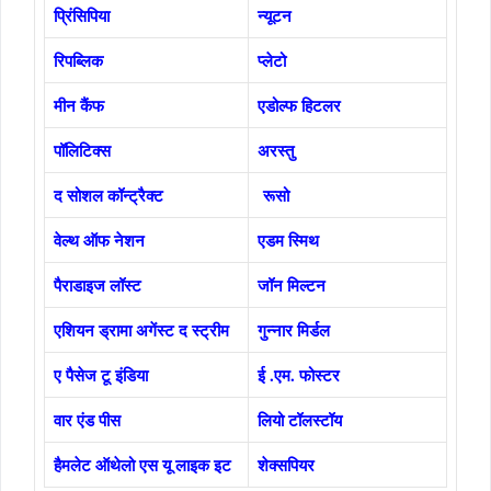
प्रिंसिपिया
न्यूटन
रिपब्लिक
प्लेटो
मीन कैंफ
एडोल्फ हिटलर
पॉलिटिक्स
अरस्तु
द सोशल कॉन्ट्रैक्ट
रूसो
वेल्थ ऑफ नेशन
एडम स्मिथ
पैराडाइज लॉस्ट
जॉन मिल्टन
एशियन ड्रामा अगेंस्ट द स्ट्रीम
गुन्नार मिर्डल
ए पैसेज टू इंडिया
ई .एम. फोस्टर
वार एंड पीस
लियो टॉलस्टॉय
हैमलेट ऑथेलो एस यू लाइक इट
शेक्सपियर