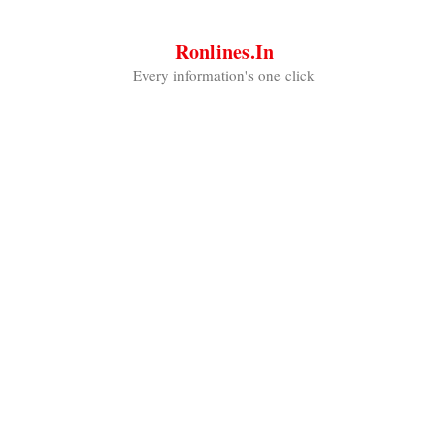
Skip
to
Ronlines.in
content
Every information's one click