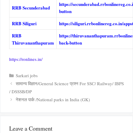
https://secunderabad.rrbonlinereg.co.
RRB Secunderabad
button
RRB Siliguri
https://siliguri.rrbonlinereg.co.in/ap
RRB
https://thiruvananthapuram.rrbonline
Thiruvananthapuram
back-button
https://ronlines.in/
Categories
Sarkari jobs
सामान्य विज्ञान/General Science प्रश्न For SSC/ Railway/ IBPS
/ DSSSB/DP
नेशनल पार्क /National parks in India (GK)
Leave a Comment