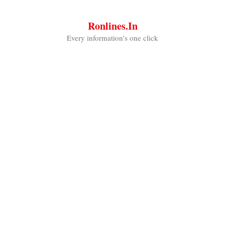
Skip
to
Ronlines.in
content
Every information's one click