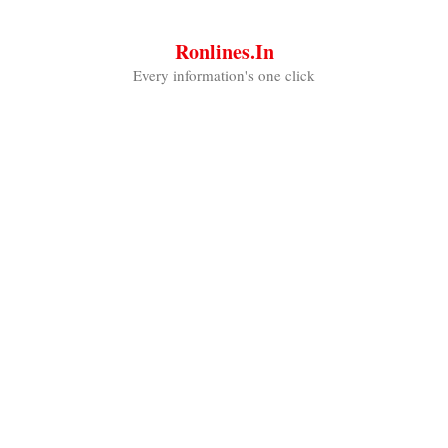
Skip
to
Ronlines.in
content
Every information's one click