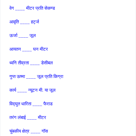
वेग ____ मीटर प्रति सेकण्‍ड
आवृति ____ हर्ट्ज
ऊर्जा ____ जूल
आयतन ____ घन मीटर
ध्‍वनि तीव्रता ____ डेसीबल
गुप्‍त ऊष्‍मा ____ जूल प्रति किग्रा
कार्य ____ न्‍यूटन मी. या जूल
विद्घुत धारिता ____ फैराड
तरंग लंबाई ____ मीटर
चुंबकीय क्षेत्र ____ गॉस