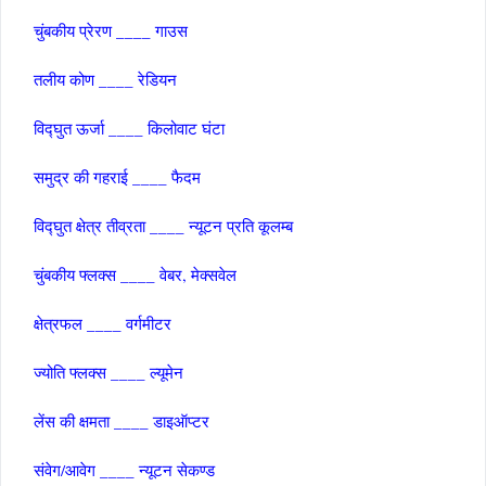
चुंबकीय प्रेरण ____ गाउस
तलीय कोण ____ रेडियन
विद्घुत ऊर्जा ____ किलोवाट घंटा
समुद्र की गहराई ____ फैदम
विद्घुत क्षेत्र तीव्रता ____ न्‍यूटन प्रति कूलम्‍ब
चुंबकीय फ्लक्‍स ____ वेबर, मेक्‍सवेल
क्षेत्रफल ____ वर्गमीटर
ज्‍योति फ्लक्‍स ____ ल्‍यूमेन
लेंस की क्षमता ____ डाइऑप्‍टर
संवेग/आवेग ____ न्‍यूटन सेकण्‍ड