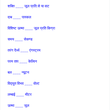
शक्‍ति ____ जूल प्रति.से या वाट
दाब ____ पास्‍कल
विशिष्‍ट ऊष्‍मा ____ जूल प्रति किग्रा
समय ____ सेकण्‍ड
तरंग दैर्ध्य ____ एंगस्‍ट्रम
परम ताप ____ केल्विन
बल ____ न्‍यूटन
विद्घुत विभव ____ वोल्‍ट
लम्‍बाई ____ मीटर
ऊष्‍मा ____ जूल