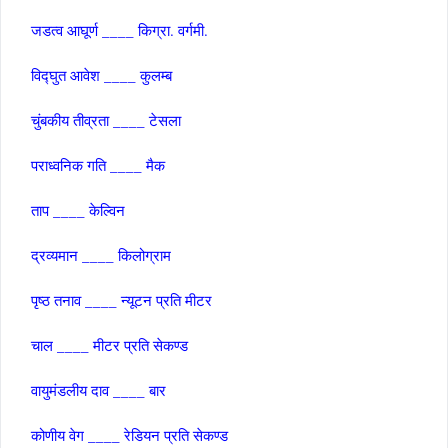
जडत्‍व आघूर्ण ____ किग्रा. वर्गमी.
विद्घुत आवेश ____ कुलम्‍ब
चुंबकीय तीव्रता ____ टेसला
पराध्‍वनिक गति ____ मैक
ताप ____ केल्विन
द्रव्‍यमान ____ किलोग्राम
पृष्‍ठ तनाव ____ न्‍यूटन प्रति मीटर
चाल ____ मीटर प्रति सेकण्‍ड
वायुमंडलीय दाव ____ बार
कोणीय वेग ____ रेडियन प्रति सेकण्‍ड