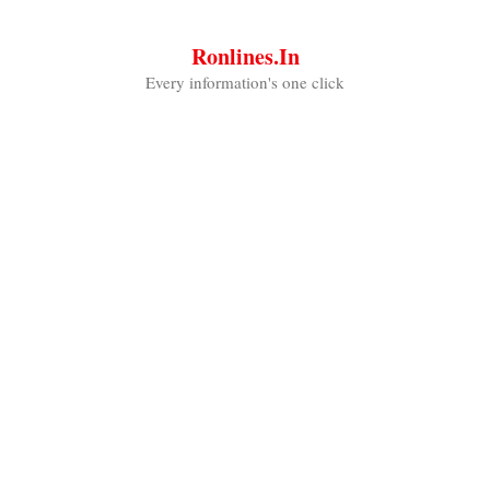
Skip
to
Ronlines.in
content
Every information's one click