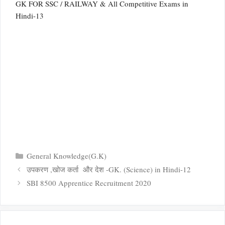
GK FOR SSC / RAILWAY & All Competitive Exams in
Hindi-13
Categories
General Knowledge(G.K)
उपकरण ,खोज कर्ता और देश -GK. (Science) in Hindi-12
SBI 8500 Apprentice Recruitment 2020