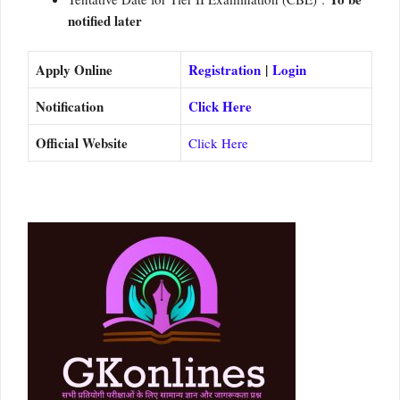
notified later
Apply Online
Registration
|
Login
Notification
Click Here
Official Website
Click Here