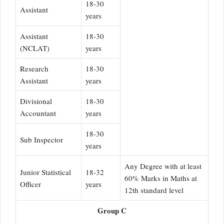
18-30
Assistant
years
Assistant
18-30
(NCLAT)
years
Research
18-30
Assistant
years
Divisional
18-30
Accountant
years
18-30
Sub Inspector
years
Any Degree with at least
Junior Statistical
18-32
60% Marks in Maths at
Officer
years
12th standard level
Group C