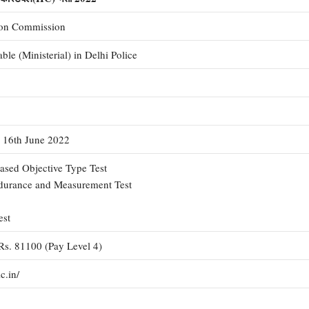
tion Commission
le (Ministerial) in Delhi Police
 16th June 2022
sed Objective Type Test
durance and Measurement Test
est
Rs. 81100 (Pay Level 4)
ic.in/