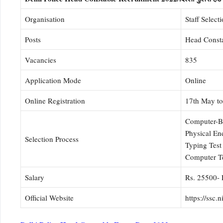
Organisation
Staff Selec
Posts
Head Constab
Vacancies
835
Application Mode
Online
Online Registration
17th May to
Computer-Ba
Physical En
Selection Process
Typing Test
Computer T
Salary
Rs. 25500- 
Official Website
https://ssc.n