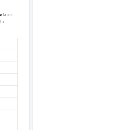
e latest
he